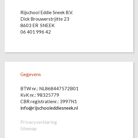
Rijschool Eddie Sneek B.V.
Dick Brouwerstrjitte 23
8603 ER SNEEK
06 401 996 42
Gegevens
BTW nr.: NL868447572B01
KvK nr.: 98325779
CBR registratienr.: 3997N1
info@rijschooleddiesneek.nl
Privacyverklaring
Sitemap