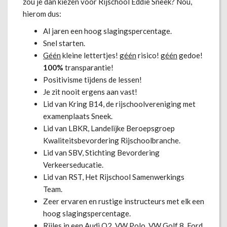
zou je dan kiezen voor Rijschool Eddie Sneek? Nou,
hierom dus:
Al jaren een hoog slagingspercentage.
Snel starten.
Géén
kleine lettertjes!
géén
risico!
géén
gedoe!
100%
transparantie!
Positivisme tijdens de lessen!
Je zit nooit ergens aan vast!
Lid van Kring B14, de rijschoolvereniging met
examenplaats Sneek.
Lid van LBKR, Landelijke Beroepsgroep
Kwaliteitsbevordering Rijschoolbranche.
Lid van SBV, Stichting Bevordering
Verkeerseducatie.
Lid van RST, Het Rijschool Samenwerkings
Team.
Zeer ervaren en rustige instructeurs met elk een
hoog slagingspercentage.
Rijles in een Audi Q2, VW Polo, VW Golf 8, Ford